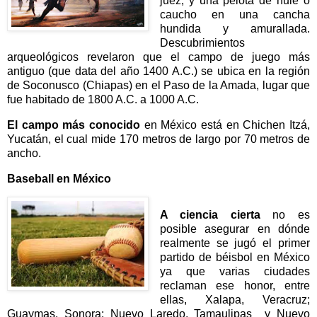
juez, y una pelota de hule o
caucho en una cancha
hundida y amurallada.
Descubrimientos
arqueológicos revelaron que el campo de juego más
antiguo (que data del año 1400 A.C.) se ubica en la región
de Soconusco (Chiapas) en el Paso de la Amada, lugar que
fue habitado de 1800 A.C. a 1000 A.C.
El campo más conocido
en México está en Chichen Itzá,
Yucatán, el cual mide 170 metros de largo por 70 metros de
ancho.
Baseball en México
A ciencia cierta
no es
posible asegurar en dónde
realmente se jugó el primer
partido de béisbol en México
ya que varias ciudades
reclaman ese honor, entre
ellas, Xalapa, Veracruz;
Guaymas, Sonora; Nuevo Laredo, Tamaulipas y Nuevo