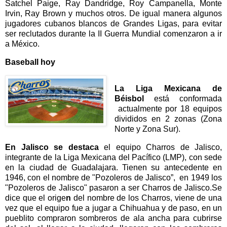
Satchel Paige, Ray Dandridge, Roy Campanella, Monte
Irvin, Ray Brown y muchos otros. De igual manera algunos
jugadores cubanos blancos de Grandes Ligas, para evitar
ser reclutados durante la II Guerra Mundial comenzaron a ir
a México.
Baseball hoy
La Liga Mexicana de
Béisbol
está conformada
actualmente por 18 equipos
divididos en 2 zonas (Zona
Norte y Zona Sur).
En Jalisco se destaca
el equipo Charros de Jalisco,
integrante de la Liga Mexicana del Pacífico (LMP), con sede
en la ciudad de Guadalajara. Tienen su antecedente en
1946, con el nombre de "Pozoleros de Jalisco”, en 1949 los
"Pozoleros de Jalisco" pasaron a ser Charros de Jalisco.Se
dice que el orige
n
del nombre de los Charros, viene de una
vez que el equipo fue a jugar a Chihuahua y de paso, en un
pueblito compraron sombreros de ala ancha para cubrirse