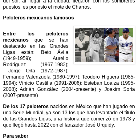
del sol, al llegar a la ciudad, llegaron con los sombreros
puestos, es por esto el mote de Charros.
Peloteros mexicanos famosos
Entre los peloteros
mexicanos
que se han
destacado en las Grandes
Ligas están: Beto Ávila
(1949-1959); Aurelio
Rodríguez (1967-1983);
Jorge Orta (1972-1987);
Fernando Valenzuela (1980-1997); Teodoro Higuera (1985-
1994); Vinicio Castilla (1991-2006); Esteban Loaiza (1995-
2008); Adrián González (2004-presente) y Joakim Soria
(2007-presente)
De los 17 peloteros
nacidos en México que han jugado en
una Serie Mundial, ya son 13 los que han levantado el título
de las Grandes Ligas, una historia que comenzó en 1973 y
que llegó hasta 2022 con el lanzador José Urquidy.
Para saber