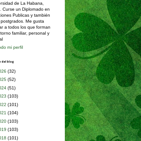
ersidad de La Habana,
. Curse un Diplomado en
iones Publicas y también
 postgrados. Me gusta
r a todos los que forman
torno familiar, personal y
al
odo mi perfil
o del blog
026
(32)
025
(52)
024
(51)
023
(103)
022
(101)
021
(104)
020
(103)
019
(103)
018
(101)