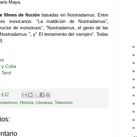
ario Maya.
 filmes de ficción
basadas en Nostradamus. Entre
lmes mexicanos: "La maldición de Nostradamus",
ructor de monstruos", "Nostradamus, el genio de las
e Nostradamus ", y" El testamento del vampiro". Todas
9.
ra
o y Cuba
 Tarot
n
4:17
soterismo
,
Historia
,
Literatura
,
Televisión
ios:
ntario