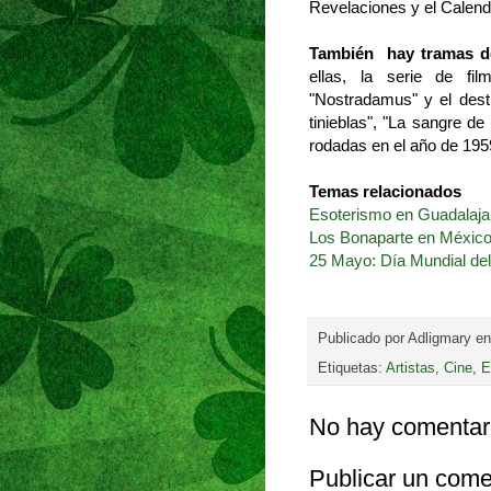
Revelaciones y el Calend
También hay tramas de
ellas, la serie de fi
"Nostradamus" y el dest
tinieblas", "La sangre d
rodadas en el año de 195
Temas relacionados
Esoterismo en Guadalaja
Los Bonaparte en Méxic
25 Mayo: Día Mundial del
Publicado por
Adligmary
e
Etiquetas:
Artistas
,
Cine
,
E
No hay comentar
Publicar un come