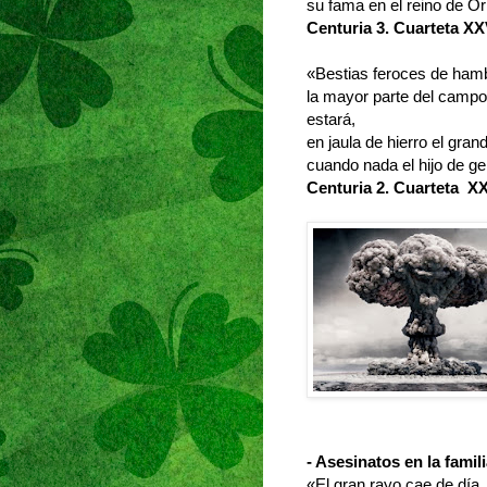
su fama en el reino de O
Centuria 3. Cuarteta X
«Bestias feroces de hambr
la mayor parte del campo
estará,
en jaula de hierro el grand
cuando nada el hijo de 
Centuria 2. Cuarteta X
- Asesinatos en la fami
«El gran rayo cae de día,