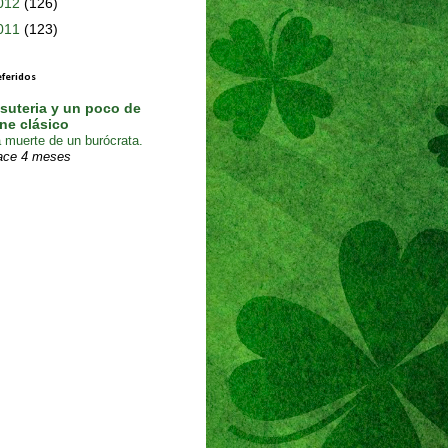
012
(126)
011
(123)
eferidos
isuteria y un poco de
ine clásico
 muerte de un burócrata.
ace 4 meses