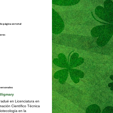
de página en total
ores
personales
dligmary
adué en Licenciatura en
mación Científico Técnica
liotecología en la