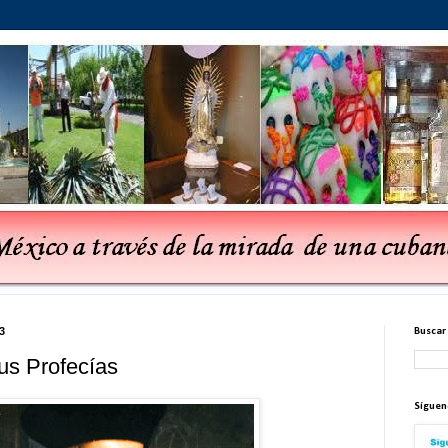
3
Buscar
us Profecías
Síguen