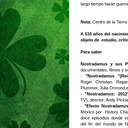
largo tiempo harán guerra
luego Aretusa 
Nota:
Centro de la Tierra
A 510 años del nacimi
objeto de estudio, críti
Para saber
Nostradamus y sus P
documentales, filmes y s
-
"Nostradamus "(Rei
Roger Christian. Repa
Plummer, Julia Ormond,e
- "Nostradamus: 2012
TV), director: Andy Picka
-
"Efecto Nostradamus
México por History Cha
doce episodios donde s
del fin del mundo de N