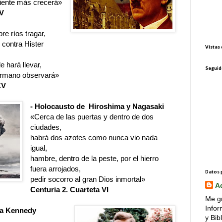
riente más crecerá»
XV
e ríos tragar,
 contra Hister
Vistas 
e hará llevar,
Seguid
germano observará»
XV
- Holocausto de Hiroshima y Nagasaki
«Cerca de las puertas y dentro de dos
ciudades,
habrá dos azotes como nunca vio nada
igual,
hambre, dentro de la peste, por el hierro
fuera arrojados,
Datos 
pedir socorro al gran Dios inmortal»
A
Centuria 2. Cuarteta VI
Me gr
Infor
lia Kennedy
y Bib