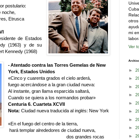
Univ
or postulario:
Cuba
e noche,
Relac
res, Etrusca
otros
ayuda
VI
mi en
esidente de Estados
labor
dy (1963) y de su
Ver t
rt Kennedy (1968)
Archiv
- Atentado contra las Torres Gemelas de New
►
2
York, Estados Unidos
«Cinco y cuarenta grados el cielo arderá,
►
2
fuego acercándose a la gran ciudad nueva:
►
2
Al instante, gran llama esparcida saltará,
►
2
Cuando se quiera a los normandos probar»
►
2
Centuria 6. Cuarteta XCVII
Nota:
Ciudad nueva traducida al inglés: New York
►
2
►
2
«En el fuego del centro de la tierra,
►
2
hará templar alrededores de ciudad nueva,
►
2
dos grandes rocas