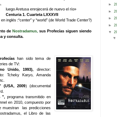
,
►
2
enrojecerá de nuevo el río»
►
2
Centuria 1. Cuarteta LXXXVII
►
2
 en inglés :“center” y “world” (de World Trade Center?)
►
2
ento de
Nostradamus,
sus Profecías siguen siendo
▼
2
ca y consulta.
rofecías
han sido tema de
eries de TV:
no Unido, 1993),
director:
rto: Tcheky Karyo, Amanda
tc.
" (USA, 2009
) (documental
rd.
 ",
programa transmitido en
nnel en 2010, compuesto por
e muestran las predicciones
ostradamus, el Libro de las