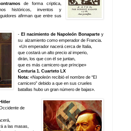
contramos
de forma criptica,
hos históricos, inventos y
guidores afirman que entre sus
-
El nacimiento de Napoleón Bonaparte
y
su alzamiento como emperador de Francia.
«Un emperador nacerá cerca de Italia,
que costará un alto precio al imperio,
dirán, los que con él se juntan,
que es más carnicero que príncipe»
Centuria 1. Cuarteto LX
Nota:
«Napoleón recibió el nombre de “El
carnicero” debido a que en sus crueles
batallas hubo un gran número de bajas».
Hitler
 Occidente de
acerá,
rá a las masas,