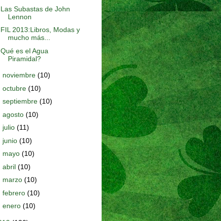
Las Subastas de John
Lennon
FIL 2013:Libros, Modas y
mucho más...
Qué es el Agua
Piramidal?
►
noviembre
(10)
►
octubre
(10)
►
septiembre
(10)
►
agosto
(10)
►
julio
(11)
►
junio
(10)
►
mayo
(10)
►
abril
(10)
►
marzo
(10)
►
febrero
(10)
►
enero
(10)