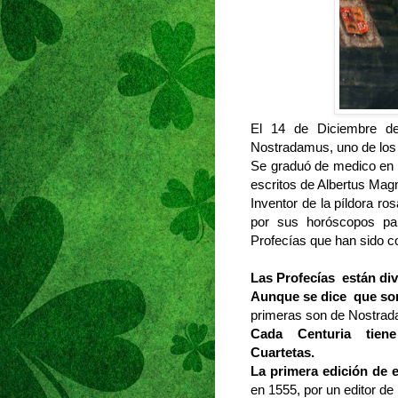
El 14 de Diciembre d
Nostradamus, uno de los
Se graduó de medico en l
escritos de Albertus Magn
Inventor de la píldora ro
por sus horóscopos pa
Profecías que han sido co
Las Profecías están div
Aunque se dice que so
primeras son de Nostra
Cada Centuria tien
Cuartetas.
La primera edición de 
en 1555, por un editor de