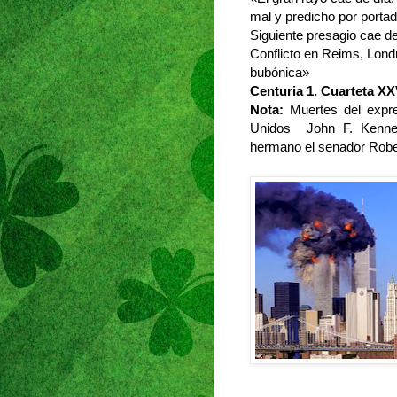
mal y predicho por portad
Siguiente presagio cae d
Conflicto en Reims, Lond
bubónica»
Centuria 1. Cuarteta XX
Nota:
Muertes del expr
Unidos John F. Kenne
hermano el senador Robe