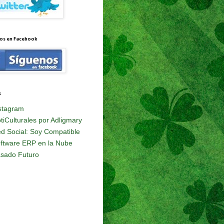
os en Facebook
s
stagram
tiCulturales por Adligmary
d Social: Soy Compatible
ftware ERP en la Nube
sado Futuro