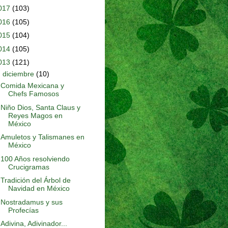
017
(103)
016
(105)
015
(104)
014
(105)
013
(121)
▼
diciembre
(10)
Comida Mexicana y
Chefs Famosos
Niño Dios, Santa Claus y
Reyes Magos en
México
Amuletos y Talismanes en
México
100 Años resolviendo
Crucigramas
Tradición del Árbol de
Navidad en México
Nostradamus y sus
Profecías
Adivina, Adivinador...