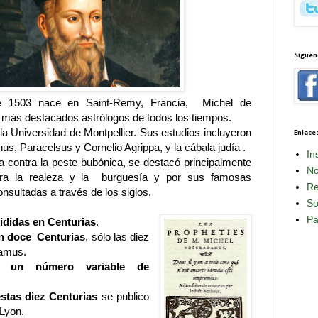
Síguen
e 1503 nace en Saint-Remy, Francia, Michel de
 más destacados astrólogos de todos los tiempos.
a Universidad de Montpellier. Sus estudios incluyeron
Enlace
us, Paracelsus y Cornelio Agrippa, y la cábala judía .
In
sa contra la peste bubónica, se destacó principalmente
No
ra la realeza y la burguesía y por sus famosas
Re
nsultadas a través de los siglos.
So
Pa
ididas en Centurias
.
n doce Centurias
, sólo las diez
damus.
e un número variable de
estas diez Centurias
se publico
 Lyon.